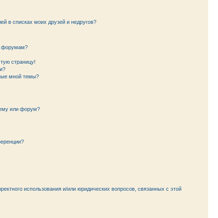
лей в списках моих друзей и недругов?
и форумам?
стую страницу!
и?
ные мной темы?
тему или форум?
ференции?
рректного использования и/или юридических вопросов, связанных с этой