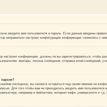
ильно вводите имя пользователя и пароль. Если данные введены правил
атор неправильно настроил конфигурацию конференции, свяжитесь с ним
атор настроил конференцию: должны ли вы зарегистрироваться, чтобы ра
вателям: аватары, личные сообщения, отправка email-сообщений, участи
и пароля?
 каждом посещении
, вы сможете оставаться под своим именем на конфе
записью. Для того чтобы вам не приходилось вводить имя пользователя 
омпьютере, например в библиотеке, интернет-кафе, университете и т.д.