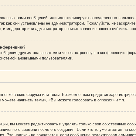
зданных вами сообщений, или идентифицируют определенных пользоват
так как они установлены её администратором. Пожалуйста, не засоряйт
, и модератор или администратор понизят значение вашего счётчика со
конференцию?
сообщения другим пользователям через встроенную в конференцию форм
 системой анонимными пользователями.
кнопке в окне форума или темы. Возможно, вам придется зарегистриров
 можете начинать темы», «Вы можете голосовать в опросах» и т.п.
ции, вы можете редактировать и удалять только свои собственные сооб
ниченного времени после его создания. Если кто-то уже ответил на со
них. Эта надпись не появляется, если сообщение редактировал админист