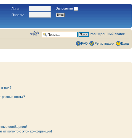
Запомнить
Логин:
Пароль:
Расширенный поиск
FAQ
Регистрация
Вход
 в них?
т разные цвета?
чные сообщения!
l от кого-то с этой конференции!