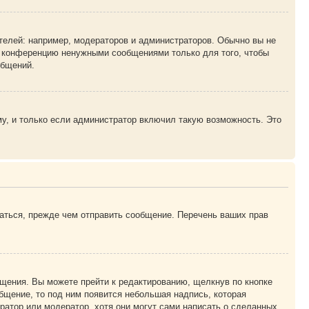
елей: например, модераторов и администраторов. Обычно вы не
е конференцию ненужными сообщениями только для того, чтобы
общений.
у, и только если администратор включил такую возможность. Это
аться, прежде чем отправить сообщение. Перечень ваших прав
щения. Вы можете прейти к редактированию, щелкнув по кнопке
общение, то под ним появится небольшая надпись, которая
ратор или модератор, хотя они могут сами написать о сделанных