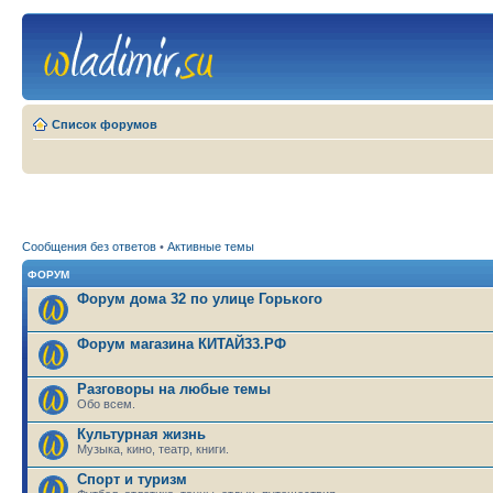
Список форумов
Сообщения без ответов
•
Активные темы
ФОРУМ
Форум дома 32 по улице Горького
Форум магазина КИТАЙ33.РФ
Разговоры на любые темы
Обо всем.
Культурная жизнь
Музыка, кино, театр, книги.
Спорт и туризм