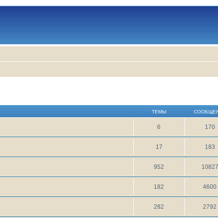
ТЕМЫ
СООБЩЕ
6
170
17
183
952
1082
182
4600
282
2792