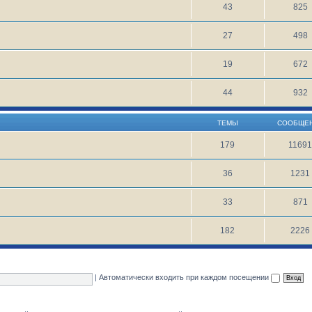
43
825
27
498
19
672
44
932
ТЕМЫ
СООБЩЕ
179
1169
36
1231
33
871
182
2226
|
Автоматически входить при каждом посещении