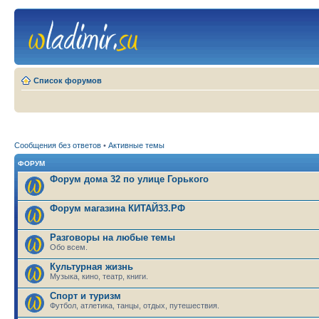
Список форумов
Сообщения без ответов
•
Активные темы
ФОРУМ
Форум дома 32 по улице Горького
Форум магазина КИТАЙ33.РФ
Разговоры на любые темы
Обо всем.
Культурная жизнь
Музыка, кино, театр, книги.
Спорт и туризм
Футбол, атлетика, танцы, отдых, путешествия.