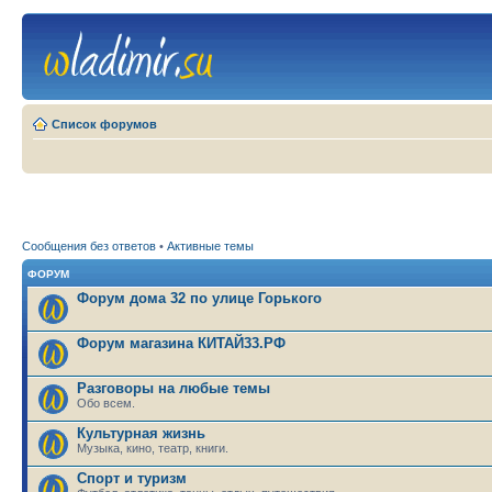
Список форумов
Сообщения без ответов
•
Активные темы
ФОРУМ
Форум дома 32 по улице Горького
Форум магазина КИТАЙ33.РФ
Разговоры на любые темы
Обо всем.
Культурная жизнь
Музыка, кино, театр, книги.
Спорт и туризм