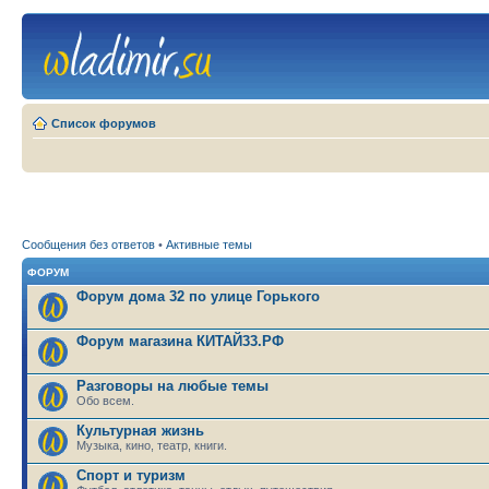
Список форумов
Сообщения без ответов
•
Активные темы
ФОРУМ
Форум дома 32 по улице Горького
Форум магазина КИТАЙ33.РФ
Разговоры на любые темы
Обо всем.
Культурная жизнь
Музыка, кино, театр, книги.
Спорт и туризм