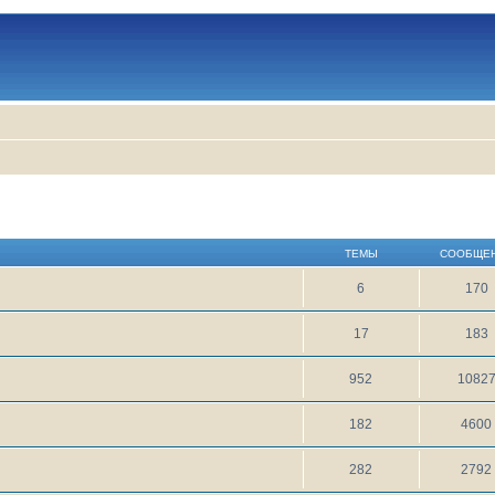
ТЕМЫ
СООБЩЕ
6
170
17
183
952
1082
182
4600
282
2792