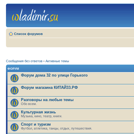
Список форумов
Сообщения без ответов
•
Активные темы
ФОРУМ
Форум дома 32 по улице Горького
Форум магазина КИТАЙ33.РФ
Разговоры на любые темы
Обо всем.
Культурная жизнь
Музыка, кино, театр, книги.
Спорт и туризм
Футбол, атлетика, танцы, отдых, путешествия.