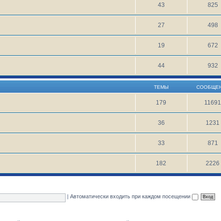
43
825
27
498
19
672
44
932
ТЕМЫ
СООБЩЕ
179
1169
36
1231
33
871
182
2226
|
Автоматически входить при каждом посещении