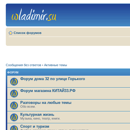
Список форумов
Сообщения без ответов
•
Активные темы
ФОРУМ
Форум дома 32 по улице Горького
Форум магазина КИТАЙ33.РФ
Разговоры на любые темы
Обо всем.
Культурная жизнь
Музыка, кино, театр, книги.
Спорт и туризм