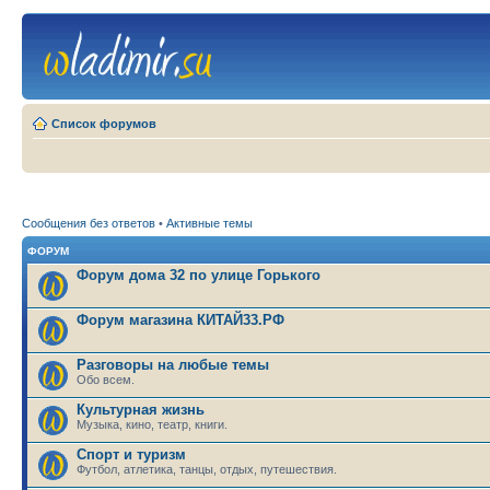
Список форумов
Сообщения без ответов
•
Активные темы
ФОРУМ
Форум дома 32 по улице Горького
Форум магазина КИТАЙ33.РФ
Разговоры на любые темы
Обо всем.
Культурная жизнь
Музыка, кино, театр, книги.
Спорт и туризм
Футбол, атлетика, танцы, отдых, путешествия.