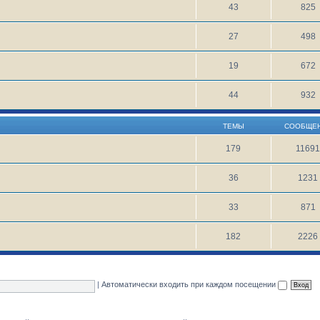
43
825
27
498
19
672
44
932
ТЕМЫ
СООБЩЕ
179
1169
36
1231
33
871
182
2226
|
Автоматически входить при каждом посещении