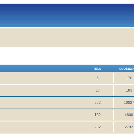
ТЕМЫ
СООБЩЕ
6
170
17
183
952
1082
182
4600
282
2792