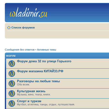
Список форумов
Сообщения без ответов
•
Активные темы
ФОРУМ
Форум дома 32 по улице Горького
Форум магазина КИТАЙ33.РФ
Разговоры на любые темы
Обо всем.
Культурная жизнь
Музыка, кино, театр, книги.
Спорт и туризм
Футбол, атлетика, танцы, отдых, путешествия.