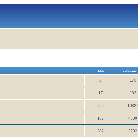
ТЕМЫ
СООБЩЕ
6
170
17
183
952
1082
182
4600
282
2792