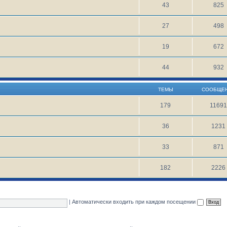
43
825
27
498
19
672
44
932
ТЕМЫ
СООБЩЕ
179
1169
36
1231
33
871
182
2226
|
Автоматически входить при каждом посещении