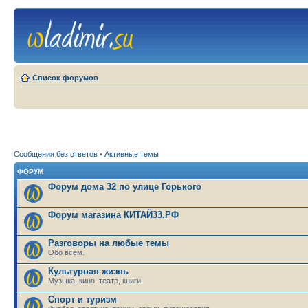
Список форумов
Сообщения без ответов
•
Активные темы
ФОРУМ
Форум дома 32 по улице Горького
Форум магазина КИТАЙ33.РФ
Разговоры на любые темы
Обо всем.
Культурная жизнь
Музыка, кино, театр, книги.
Спорт и туризм