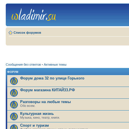
Список форумов
Сообщения без ответов
•
Активные темы
ФОРУМ
Форум дома 32 по улице Горького
Форум магазина КИТАЙ33.РФ
Разговоры на любые темы
Обо всем.
Культурная жизнь
Музыка, кино, театр, книги.
Спорт и туризм