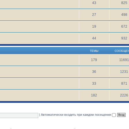
43
825
27
498
19
672
44
932
ТЕМЫ
СООБЩЕ
179
1169
36
1231
33
871
182
2226
|
Автоматически входить при каждом посещении