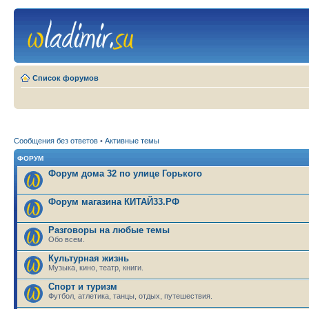
Список форумов
Сообщения без ответов
•
Активные темы
ФОРУМ
Форум дома 32 по улице Горького
Форум магазина КИТАЙ33.РФ
Разговоры на любые темы
Обо всем.
Культурная жизнь
Музыка, кино, театр, книги.
Спорт и туризм
Футбол, атлетика, танцы, отдых, путешествия.