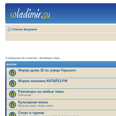
Список форумов
Сообщения без ответов
•
Активные темы
ФОРУМ
Форум дома 32 по улице Горького
Форум магазина КИТАЙ33.РФ
Разговоры на любые темы
Обо всем.
Культурная жизнь
Музыка, кино, театр, книги.
Спорт и туризм