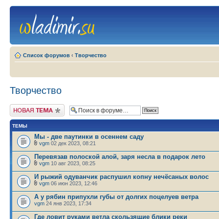
Список форумов
‹
Творчество
Творчество
Новая тема
ТЕМЫ
Мы - две паутинки в осеннем саду
vgm
02 дек 2023, 08:21
Перевязав полоской алой, заря несла в подарок лето
vgm
10 авг 2023, 08:25
И рыжий одуванчик распушил копну нечёсаных волос
vgm
06 июн 2023, 12:46
А у рябин припухли губы от долгих поцелуев ветра
vgm
24 янв 2023, 17:34
Где ловит руками ветла скользящие блики реки