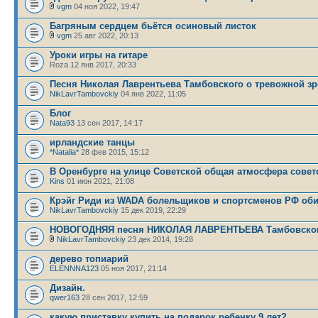
vgm
04 ноя 2022, 19:47
Багряным сердцем бьётся осиновый листок
vgm
25 авг 2022, 20:13
Уроки игры на гитаре
Roza 12 янв 2017, 20:33
Песня Николая Лаврентьева Тамбовского о тревожной зр
NikLavrTambovckiy
04 янв 2022, 11:05
Блог
Nata93
13 сен 2017, 14:17
ирландские танцы
*Natalia*
28 фев 2015, 15:12
В Оренбурге на улице Советской общая атмосфера совет
Kins
01 июн 2021, 21:08
Крэйг Риди из WADA болельщиков и спортсменов РФ об
NikLavrTambovckiy
15 дек 2019, 22:29
НОВОГОДНЯЯ песня НИКОЛАЯ ЛАВРЕНТЬЕВА Тамбовско
NikLavrTambovckiy
23 дек 2014, 19:28
дерево топиарий
ELENNNA123
05 ноя 2017, 21:14
Дизайн.
qwer163
28 сен 2017, 12:59
какую приставку купить на подарок ребенку 9 лет?