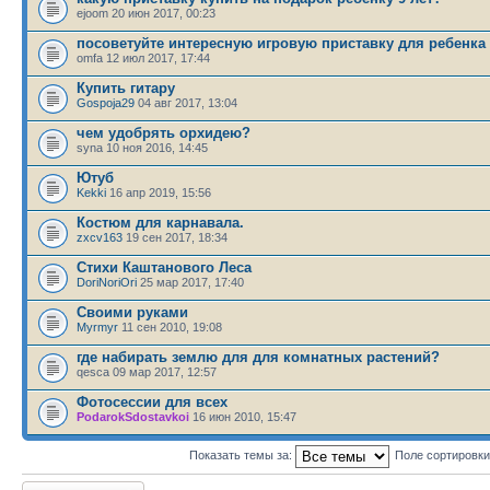
ejoom 20 июн 2017, 00:23
посоветуйте интересную игровую приставку для ребенка
omfa 12 июл 2017, 17:44
Купить гитару
Gospoja29
04 авг 2017, 13:04
чем удобрять орхидею?
syna 10 ноя 2016, 14:45
Ютуб
Kekki
16 апр 2019, 15:56
Костюм для карнавала.
zxcv163
19 сен 2017, 18:34
Стихи Каштанового Леса
DoriNoriOri
25 мар 2017, 17:40
Своими руками
Myrmyr
11 сен 2010, 19:08
где набирать землю для для комнатных растений?
qesca 09 мар 2017, 12:57
Фотосессии для всех
PodarokSdostavkoi
16 июн 2010, 15:47
Показать темы за:
Поле сортировк
Новая тема