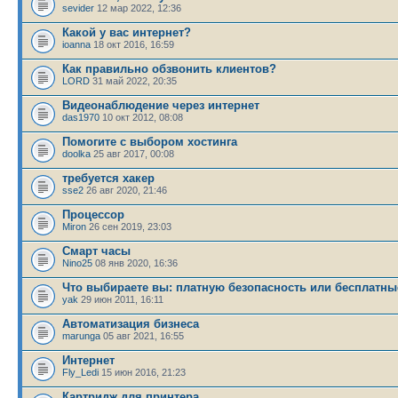
sevider
12 мар 2022, 12:36
Какой у вас интернет?
ioanna
18 окт 2016, 16:59
Как правильно обзвонить клиентов?
LORD
31 май 2022, 20:35
Видеонаблюдение через интернет
das1970
10 окт 2012, 08:08
Помогите с выбором хостинга
doolka
25 авг 2017, 00:08
требуется хакер
sse2
26 авг 2020, 21:46
Процессор
Miron
26 сен 2019, 23:03
Смарт часы
Nino25
08 янв 2020, 16:36
Что выбираете вы: платную безопасность или бесплатны
yak
29 июн 2011, 16:11
Автоматизация бизнеса
marunga
05 авг 2021, 16:55
Интернет
Fly_Ledi
15 июн 2016, 21:23
Картридж для принтера