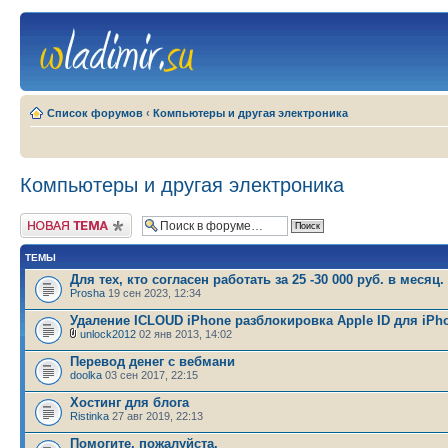
Список форумов
‹
Компьютеры и другая электроника
Компьютеры и другая электроника
Новая тема
ТЕМЫ
Для тех, кто согласен работать за 25 -30 000 руб. в месяц.
Prosha
19 сен 2023, 12:34
Удаление ICLOUD iPhone разблокировка Apple ID для iPh
unlock2012
02 янв 2013, 14:02
Перевод денег с вебмани
doolka
03 сен 2017, 22:15
Хостинг для блога
Ristinka
27 авг 2019, 22:13
Помогите, пожалуйста.