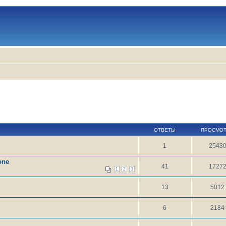
ОТВЕТЫ
ПРОСМО
1
2543
one
41
1727
1
2
3
13
5012
6
2184