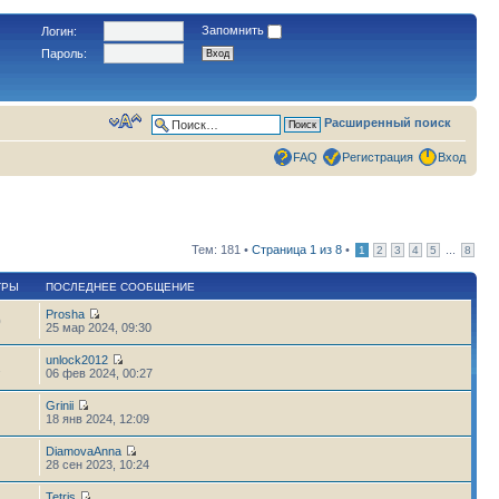
Запомнить
Логин:
Пароль:
Расширенный поиск
FAQ
Регистрация
Вход
Тем: 181 •
Страница
1
из
8
•
...
1
2
3
4
5
8
ТРЫ
ПОСЛЕДНЕЕ СООБЩЕНИЕ
Prosha
0
25 мар 2024, 09:30
unlock2012
2
06 фев 2024, 00:27
Grinii
18 янв 2024, 12:09
DiamovaAnna
28 сен 2023, 10:24
Tetris