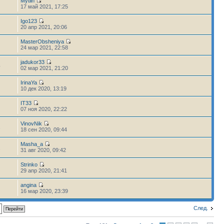
Mytlin
17 май 2021, 17:25
Igo123
20 апр 2021, 20:06
MasterObsheniya
24 мар 2021, 22:58
jadukor33
4
02 мар 2021, 21:20
IrinaYa
10 дек 2020, 13:19
IT33
07 ноя 2020, 22:22
VinovNik
1
18 сен 2020, 09:44
Masha_a
2
31 авг 2020, 09:42
Strinko
29 апр 2020, 21:41
angina
16 мар 2020, 23:39
След.