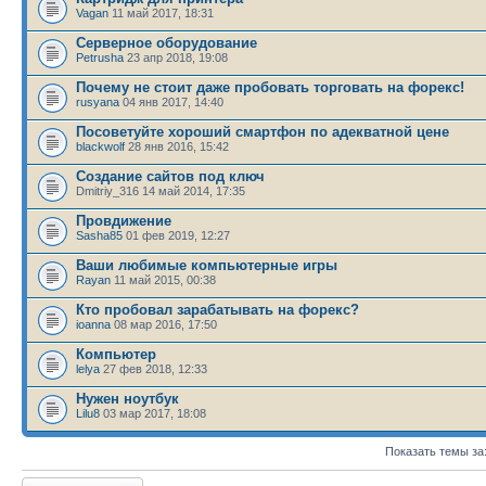
Vagan
11 май 2017, 18:31
Серверное оборудование
Petrusha
23 апр 2018, 19:08
Почему не стоит даже пробовать торговать на форекс!
rusyana
04 янв 2017, 14:40
Посоветуйте хороший смартфон по адекватной цене
blackwolf
28 янв 2016, 15:42
Создание сайтов под ключ
Dmitriy_316 14 май 2014, 17:35
Провдижение
Sasha85
01 фев 2019, 12:27
Ваши любимые компьютерные игры
Rayan
11 май 2015, 00:38
Кто пробовал зарабатывать на форекс?
ioanna
08 мар 2016, 17:50
Компьютер
lelya
27 фев 2018, 12:33
Нужен ноутбук
Lilu8
03 мар 2017, 18:08
Показать темы за
Новая тема