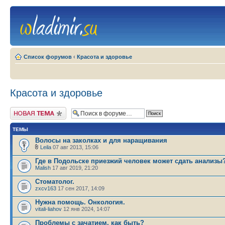
Список форумов
‹
Красота и здоровье
Красота и здоровье
Новая тема
ТЕМЫ
Волосы на заколках и для наращивания
Leila
07 авг 2013, 15:06
Где в Подольске приезжий человек может сдать анализы
Malish
17 авг 2019, 21:20
Стоматолог.
zxcv163
17 сен 2017, 14:09
Нужна помощь. Онкология.
vitali-liahov
12 янв 2024, 14:07
Проблемы с зачатием, как быть?