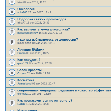
Irisa 04 ноя 2019, 11:25
Онкология.
yulia163
17 сен 2017, 17:42
Подборка свежих промокодов!
Irina77 13 сен 2023, 08:39
Как вылечить мужа алкоголика?
narkocenterkirov
16 мар 2017, 17:18
а как вы избавляетесь от депрессии?
mindi_abair 10 мар 2009, 09:16
Лечение БАДами
Probro
06 янв 2023, 18:22
Как похудеть?
qwer163
17 сен 2017, 12:38
Салон красоты
Orryas
02 янв 2018, 12:28
Косметика
Jamesbond
09 дек 2022, 20:47
современная медицина предлагает множество эффектив
elenotka
19 авг 2017, 18:39
Как познакомиться по интернету?
LORD
31 май 2022, 20:36
Нужен совет