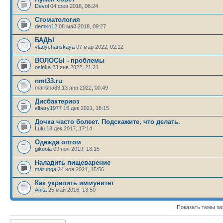
Devol
04 фев 2018, 06:24
Стоматология
demko12
08 май 2018, 09:27
БАДЫ
vladychanskaya
07 мар 2022, 02:12
ВОЛОСЫ - проблемы
osinka
23 янв 2022, 21:21
nmt33.ru
marisha83 13 янв 2022, 00:49
Дисбактериоз
elbary1977
16 дек 2021, 18:15
Дочка часто болеет. Подскажите, что делать.
Lulu
18 дек 2017, 17:14
Одежда оптом
gikoola
09 ноя 2019, 18:15
Наладить пищеварение
marunga
24 ноя 2021, 15:56
Как укрепить иммунитет
Anita
25 май 2016, 13:50
Показать темы за
Новая тема