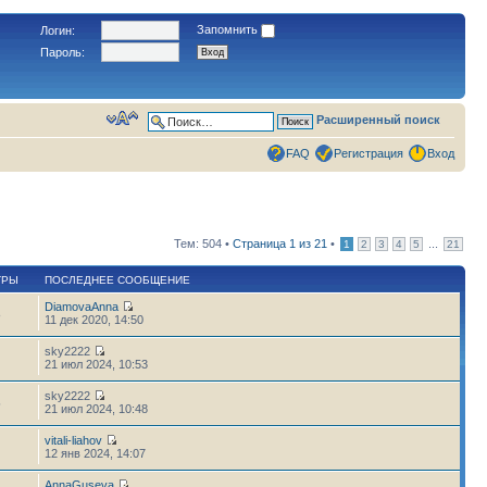
Запомнить
Логин:
Пароль:
Расширенный поиск
FAQ
Регистрация
Вход
Тем: 504 •
Страница
1
из
21
•
...
1
2
3
4
5
21
ТРЫ
ПОСЛЕДНЕЕ СООБЩЕНИЕ
DiamovaAnna
8
11 дек 2020, 14:50
sky2222
21 июл 2024, 10:53
sky2222
5
21 июл 2024, 10:48
vitali-liahov
12 янв 2024, 14:07
AnnaGuseva