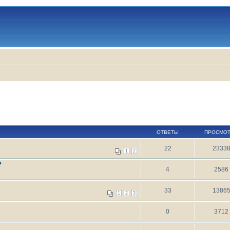
ОТВЕТЫ
ПРОСМО
22
2333
1
2
?
4
2586
33
1386
1
2
3
0
3712