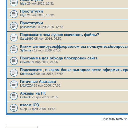
lelya
26 ноя 2018, 15:31
Проститутки
lelya
21 ноя 2018, 18:32
Проститутки
phileosofos
08 ноя 2018, 12:48
Подскажите чем лучше скачивать файлы?
Sara1999
05 июн 2016, 06:52
Каким антивирусом|фаерволом вы пользуетесь/вопросы
S@nmYx
12 июл 2008, 07:56
Программа для обхода блокировок сайта
kiriwka
09 мар 2017, 21:56
Подскажите , в каком банке выгоднее всего оформить к
Kristinka25
09 дек 2017, 16:40
Готичные Аватарки
LAVAZZA
28 ноя 2006, 07:58
Аркады на ПК
kirillovik
23 дек 2016, 12:55
взлом ICQ
akop 24 фев 2008, 14:13
Показать темы за
Новая тема