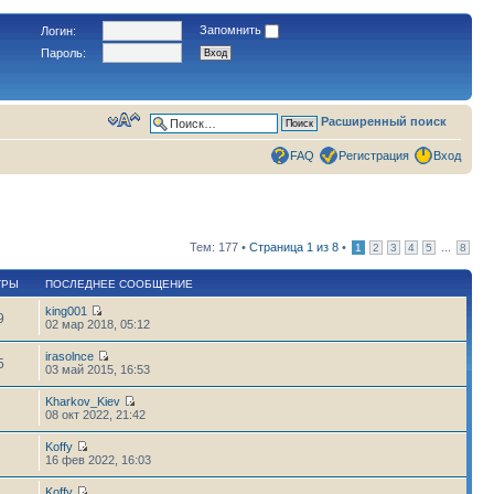
Запомнить
Логин:
Пароль:
Расширенный поиск
FAQ
Регистрация
Вход
Тем: 177 •
Страница
1
из
8
•
...
1
2
3
4
5
8
ТРЫ
ПОСЛЕДНЕЕ СООБЩЕНИЕ
king001
9
02 мар 2018, 05:12
irasolnce
5
03 май 2015, 16:53
Kharkov_Kiev
08 окт 2022, 21:42
Koffy
16 фев 2022, 16:03
Koffy