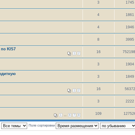
3
1745
4
1861
4
1946
8
3995
 по KIS7
16
75219
1
2
3
1904
редитную
3
1849
16
5637
1
2
3
2222
109
12752
...
1
6
7
8
:
Поле сортировки