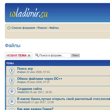
Список форумов
‹
Разное
‹
Файлы
Файлы
Новая тема
ТЕМЫ
Поиск игр
Инфин
22 июн 2006, 07:41
Обмен файлами через DC++
Инфин
29 июн 2006, 07:37
Создание сайта
Vladlen93
25 авг 2017, 18:35
В каком банке,лучше открыть свой расчетный счет,посо
Kristinka25
17 дек 2017, 13:38
Как вам казино Гранд?