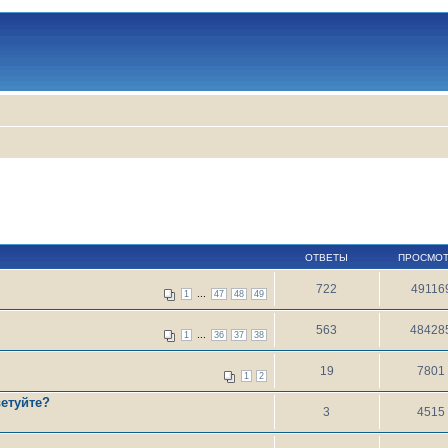
ОТВЕТЫ
ПРОСМО
722
49116
...
1
47
48
49
563
48428
...
1
36
37
38
19
7801
1
2
ветуйте?
3
4515