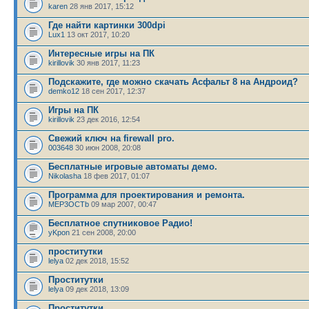
karen
28 янв 2017, 15:12
Где найти картинки 300dpi
Lux1
13 окт 2017, 10:20
Интересные игры на ПК
kirillovik
30 янв 2017, 11:23
Подскажите, где можно скачать Асфальт 8 на Андроид?
demko12
18 сен 2017, 12:37
Игры на ПК
kirillovik
23 дек 2016, 12:54
Cвежий ключ на firewall pro.
003648
30 июн 2008, 20:08
Бесплатные игровые автоматы демо.
Nikolasha
18 фев 2017, 01:07
Программа для проектирования и ремонта.
MEP3OCTb
09 мар 2007, 00:47
Бесплатное спутниковое Радио!
yKpon
21 сен 2008, 20:00
проститутки
lelya
02 дек 2018, 15:52
Проститутки
lelya
09 дек 2018, 13:09
Проститутки