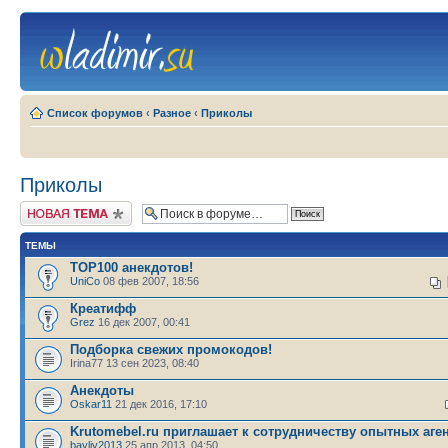
Список форумов
‹
Разное
‹
Приколы
Приколы
Новая тема
ТЕМЫ
TOP100 анекдотов!
UniCo
08 фев 2007, 18:56
Креатифф
Grez
16 дек 2007, 00:41
Подборка свежих промокодов!
Irina77 13 сен 2023, 08:40
Анекдоты
Oskar11
21 дек 2016, 17:10
Krutomebel.ru приглашает к сотрудничеству опытных аге
bayliy2013
25 апр 2013, 04:50