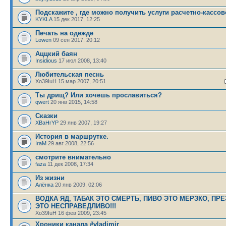
Подскажите , где можно получить услуги расчетно-кассов
KYKLA
15 дек 2017, 12:25
Печать на одежде
Lowen
09 сен 2017, 20:12
Аццкий баян
Insidious
17 июл 2008, 13:40
Любительская песнь
Xo39IuH 15 мар 2007, 20:51
Ты дрищ? Или хочешь прославиться?
qwert
20 янв 2015, 14:58
Сказки
XBaHrYP
29 янв 2007, 19:27
История в маршрутке.
IraM
29 авг 2008, 22:56
cмотрите внимательно
faza
11 дек 2008, 17:34
Из жизни
Алёнка
20 янв 2009, 02:06
ВОДКА ЯД, ТАБАК ЭТО СМЕРТЬ, ПИВО ЭТО МЕРЗКО, ПР
ЭТО НЕСПРАВЕДЛИВО!!!
Xo39IuH 16 фев 2009, 23:45
Хроники канала #vladimir