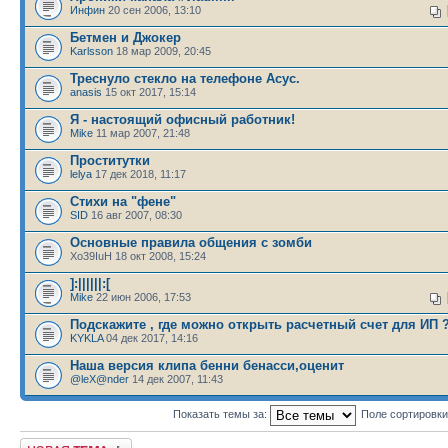
Инфин
20 сен 2006, 13:10
Бетмен и Джокер
Karlsson
18 мар 2009, 20:45
Треснуло стекло на телефоне Асус.
anasis
15 окт 2017, 15:14
Я - настоящий офисный работник!
Mike
11 мар 2007, 21:48
Проститутки
lelya
17 дек 2018, 11:17
Стихи на "фене"
SID
16 авг 2007, 08:30
Основные правила общения с зомби
Xo39IuH 18 окт 2008, 15:24
]:||||||:[
Mike
22 июн 2006, 17:53
Подскажите , где можно открыть расчетный счет для ИП ?
KYKLA
04 дек 2017, 14:16
Наша версия клипа бенни бенасси,оценит
@leX@nder
14 дек 2007, 11:43
Показать темы за:
Поле сортировк
Новая тема