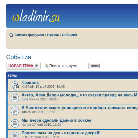
Список форумов
‹
Разное
‹
События
События
Новая тема
ТЕМЫ
Правила
Xo39IuH 19 май 2007, 10:48
Актёр, Ален Делон молодец, что сказал правду на весь М
Kins
30 янв 2018, 06:05
В Лингвистическом университете пройдет телемост соли
luni
30 авг 2012, 17:02
Мы вчера сделали Данию в хоккее
Konya 17 май 2010, 12:28
Приглашаем на день открытых дверей!
LUNI 27 мар 2012, 13:01