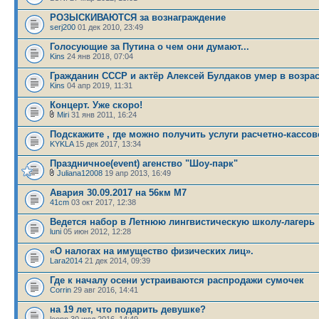
РОЗЫСКИВАЮТСЯ за вознаграждение
serj200
01 дек 2010, 23:49
Голосующие за Путина о чем они думают...
Kins
24 янв 2018, 07:04
Гражданин СССР и актёр Алексей Булдаков умер в возрас
Kins
04 апр 2019, 11:31
Концерт. Уже скоро!
Miri
31 янв 2011, 16:24
Подскажите , где можно получить услуги расчетно-кассов
KYKLA
15 дек 2017, 13:34
Праздничное(event) агенство "Шоу-парк"
Juliana12008
19 апр 2013, 16:49
Авария 30.09.2017 на 56км М7
41cm
03 окт 2017, 12:38
Ведется набор в Летнюю лингвистическую школу-лагерь
luni
05 июн 2012, 12:28
«О налогах на имущество физических лиц».
Lara2014
21 дек 2014, 09:39
Где к началу осени устраиваются распродажи сумочек
Corrin
29 авг 2016, 14:41
на 19 лет, что подарить девушке?
leonn 30 июл 2016, 14:49