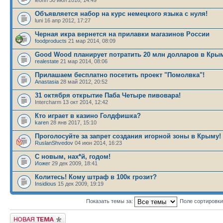
Объявляется набор на курс немецкого языка с нуля!
luni 16 апр 2012, 17:27
Черная икра вернется на прилавки магазинов России
foodproducts
21 мар 2014, 08:09
Good Wood планирует потратить 20 млн долларов в Кры
realestate
21 мар 2014, 08:06
Прилашаем бесплатно посетить проект "Помолвка"!
Anastasia
28 май 2012, 20:52
31 октября открытие Паба Четыре пивовара!
Intercharm 13 окт 2014, 12:42
Кто играет в казино Голдфишка?
karen
28 янв 2017, 15:10
Проголосуйте за запрет создания игорной зоны в Крыму!
RuslanShvedov
04 июн 2014, 16:23
С новым, нах*й, годом!
Иожег
29 дек 2009, 18:41
Колитесь! Кому штраф в 100к грозит?
Insidious
15 дек 2009, 19:19
Показать темы за:
Поле сортировк
Новая тема