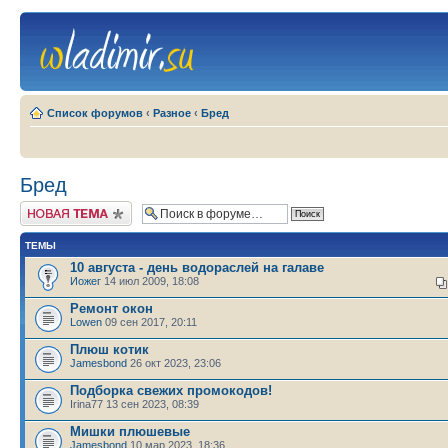
Список форумов
‹
Разное
‹
Бред
Бред
Новая тема
ТЕМЫ
10 августа - день водораслей на галаве
Иожег
14 июл 2009, 18:08
Ремонт окон
Lowen
09 сен 2017, 20:11
Плюш котик
Jamesbond
26 окт 2023, 23:06
Подборка свежих промокодов!
Irina77 13 сен 2023, 08:39
Мишки плюшевые
Jamesbond
10 мар 2023, 18:36