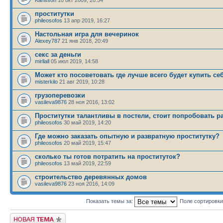
проститутки
phileosofos
13 апр 2019, 16:27
Настольная игра для вечеринок
Alexey787
21 янв 2018, 20:49
секс за деньги
mirllall
05 июл 2019, 14:58
Может кто посоветовать где лучше всего будет купить се
misterkilo
21 авг 2019, 10:28
грузоперевозки
vasileva9876
28 ноя 2016, 13:02
Проститутки талантливы в постели, стоит попробовать р
phileosofos
30 май 2019, 14:20
Где можно заказать опытную и развратную проститутку?
phileosofos
20 май 2019, 15:47
сколько ты готов потратить на проституток?
phileosofos
13 май 2019, 22:59
строительство деревянных домов
vasileva9876
23 ноя 2016, 14:09
Показать темы за:
Поле сортировк
Новая тема