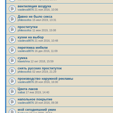
вентиляция воздуха
vasileva9876
21 ноя 2016, 10:06
Давно не было секса
phileosofos
15 июл 2019, 13:31
проститутки
phileosofos
11 июн 2019, 15:08
кухни на выбор
vasileva9876
21 ноя 2016, 10:48
перетяжка мебели
vasileva9876
16 дек 2016, 11:09
сумка
klawishna
12 окт 2018, 15:59
снять русских проституток
phileosofos
02 июл 2019, 21:29
производство наружной рекламы
vasileva9876
28 ноя 2016, 16:00
Цвета лаков
saibat
17 янв 2019, 14:40
напольное покрытие
vasileva9876
18 ноя 2016, 09:38
мой сегодняшний ужин
Karlsson
10 окт 2009, 20:54