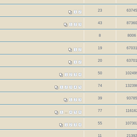
23
6374
1
2
43
8736
1
2
3
8
8006
19
6703
1
2
20
6370
1
2
50
10249
1
2
3
4
74
13239
1
2
3
4
5
39
9378
1
2
3
77
11616
...
1
4
5
6
55
10730
1
2
3
4
11
2139