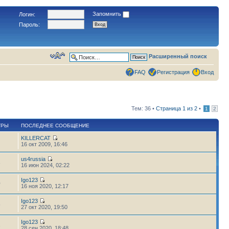
Запомнить
Логин:
Пароль:
Расширенный поиск
FAQ
Регистрация
Вход
Тем: 36 •
Страница
1
из
2
•
1
2
ТРЫ
ПОСЛЕДНЕЕ СООБЩЕНИЕ
KILLERCAT
16 окт 2009, 16:46
us4russia
3
16 июн 2024, 02:22
Igo123
0
16 ноя 2020, 12:17
Igo123
5
27 окт 2020, 19:50
Igo123
3
28 сен 2020, 18:48