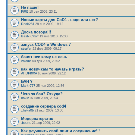
Не пашет
FiRE
10 сен 2008, 23:11
Новые карты для CoD4 - надо или нет?
Rock231
29 янв 2009, 19:12
Доска позора!!!
lessNICKoff
19 янв 2010, 15:30
запуск COD4 в Windows 7
strai{er
22 фев 2009, 09:17
банят все кому не лень
volodia
04 дек 2009, 20:02
как новичкам то начать играть?
AHDPI0XA
10 ноя 2009, 22:12
БАН ?
Mark-777
25 ноя 2009, 12:56
Чего за бан? Откуда?
nokiv
07 ноя 2009, 20:54
создание сервера cod4
zheka0b
21 июл 2009, 13:08
Модернатерство
.boom.
21 апр 2009, 22:02
Как улучшить свой пинг и соединение!!!
ink0gnito
28 дек 2009, 20:03