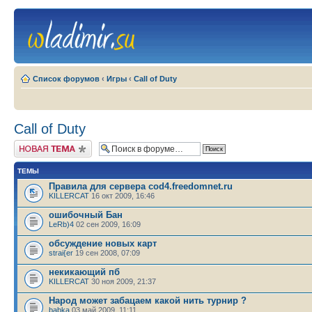
Список форумов
‹
Игры
‹
Call of Duty
Call of Duty
Новая тема
ТЕМЫ
Правила для сервера cod4.freedomnet.ru
KILLERCAT
16 окт 2009, 16:46
ошибочный Бан
LeRb)4
02 сен 2009, 16:09
обсуждение новых карт
strai{er
19 сен 2008, 07:09
некикающий пб
KILLERCAT
30 ноя 2009, 21:37
Народ может забацаем какой нить турнир ?
babka
03 май 2009, 11:11