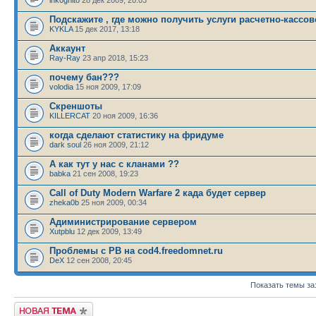
Подскажите , где можно получить услуги расчетно-кассов
KYKLA
15 дек 2017, 13:18
Аккаунт
Ray-Ray
23 апр 2018, 15:23
почему бан???
volodia
15 ноя 2009, 17:09
Скреншоты
KILLERCAT
20 ноя 2009, 16:36
когда сделают статистику на фридуме
dark soul
26 ноя 2009, 21:12
А как тут у нас с кланами ??
babka
21 сен 2008, 19:23
Call of Duty Modern Warfare 2 када будет сервер
zheka0b
25 ноя 2009, 00:34
Адиминистрирование сервером
Xutpblu
12 дек 2009, 13:49
Проблемы с PB на cod4.freedomnet.ru
DeX
12 сен 2008, 20:45
Показать темы за
Новая тема