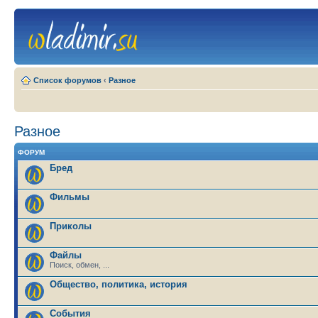
Список форумов
‹
Разное
Разное
ФОРУМ
Бред
Фильмы
Приколы
Файлы
Поиск, обмен, ...
Общество, политика, история
События