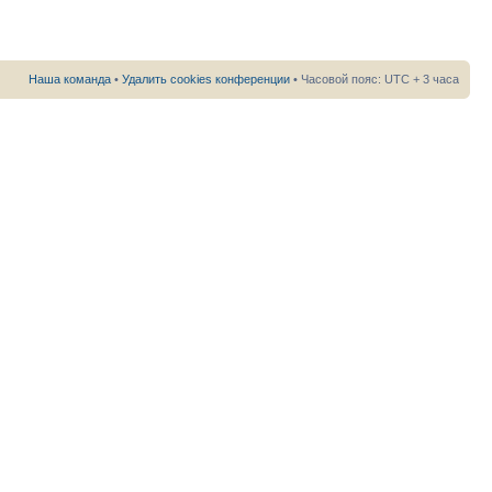
Наша команда
•
Удалить cookies конференции
• Часовой пояс: UTC + 3 часа