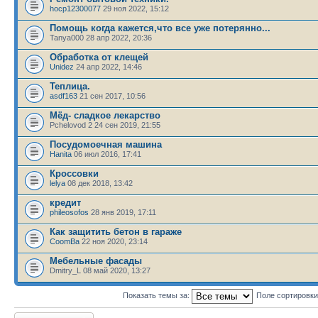
hocp12300077
29 ноя 2022, 15:12
Помощь когда кажется,что все уже потерянно...
Tanya000 28 апр 2022, 20:36
Обработка от клещей
Unidez
24 апр 2022, 14:46
Теплица.
asdf163
21 сен 2017, 10:56
Мёд- сладкое лекарство
Pchelovod 2 24 сен 2019, 21:55
Посудомоечная машина
Hanita
06 июл 2016, 17:41
Кроссовки
lelya
08 дек 2018, 13:42
кредит
phileosofos
28 янв 2019, 17:11
Как защитить бетон в гараже
CoomBa
22 ноя 2020, 23:14
Мебельные фасады
Dmitry_L 08 май 2020, 13:27
Показать темы за:
Поле сортировк
Новая тема