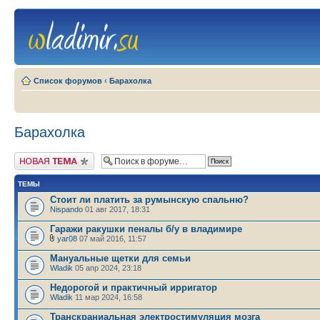
Список форумов
‹
Барахолка
Барахолка
Новая тема
ТЕМЫ
Стоит ли платить за румынскую спальню?
Nispando
01 авг 2017, 18:31
Гаражи ракушки пеналы б/у в владимире
yar08
07 май 2016, 11:57
Мануальные щетки для семьи
Wladik
05 апр 2024, 23:18
Недорогой и практичный ирригатор
Wladik
11 мар 2024, 16:58
Транскраниальная электростимуляция мозга