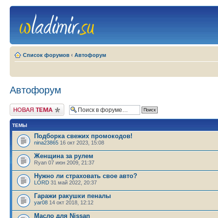
Список форумов
‹
Автофорум
Автофорум
Новая тема
ТЕМЫ
Подборка свежих промокодов!
nina23865
16 окт 2023, 15:08
Женщина за рулем
Ryan 07 июн 2009, 21:37
Нужно ли страховать свое авто?
LORD
31 май 2022, 20:37
Гаражи ракушки пеналы
yar08
14 окт 2018, 12:12
Масло для Nissan