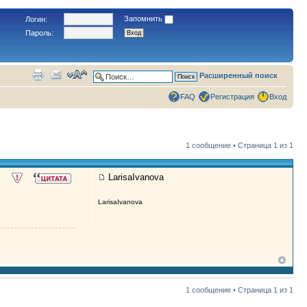
Запомнить
Логин:
Пароль:
Расширенный поиск
FAQ
Регистрация
Вход
1 сообщение • Страница
1
из
1
LarisaIvanova
LarisaIvanova
1 сообщение • Страница
1
из
1