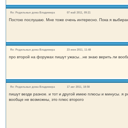
Re: Родильные дома Владимира
07 май 2011, 09:21
Постою послушаю. Мне тоже очень интересно. Пока я выбираю
Re: Родильные дома Владимира
23 июн 2011, 11:48
про второй на форумах пишут ужасы...не знаю верить ли воо
Re: Родильные дома Владимира
17 авг 2011, 18:58
пишут везде разное. и тот и другой имею плюсы и минусы. я р
вообще не возможны, это плюс второго