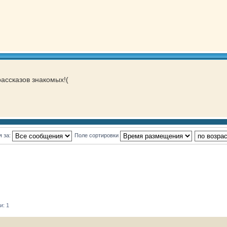
рассказов знакомых!(
я за:
Поле сортировки
и: 1