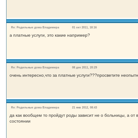
Re: Родильные дома Владимира
01 окт 2011, 18:16
а платные услуги, это какие например?
Re: Родильные дома Владимира
08 дек 2011, 20:29
очень интересно,что за платные услуги???просветите неопытн
Re: Родильные дома Владимира
21 янв 2012, 08:43
да как вообщем то пройдут роды зависит не о больницы, а от
состоянии