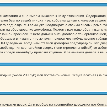
компания и я не имеем никакого к нему отношения. Содержание 
влен был по вашей инициативе, собраны деньги с жильцов вашего
шего подъезда. Мы сами уже неоднократно своими силами ремонт
ньги на оборудование домофона. Поэтому вам надо обратиться к ж
занной просьбой. У него должен быть договор с той организацией,
обращала внимание, что жители, привозя что-нибудь крупно-габари
оводчика. Когда нам ставили домофон предупредили, что двер
 освобождения кронштейнов вверху ( они скреплены гайкой) во избе
гда соседи что-нибудь привозят крупное. Я замечания делала в ва
чик (около 200 руб) или поставить новый. Услуга платная (за сч
 покраски двери. Да и вообще на кронштейне доводчика нет болта, 