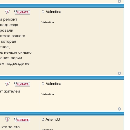
Valentina
и ремонт
Valentina
 подъезда.
ировали
ителю вашего
 которая
тное,
ь нельзя сильно
жания порчи
шем подъезде не
Valentina
ёт жителей
Valentina
Artem33
кто то его
Artem33