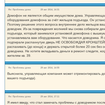
Re: Проблемы дома
29 авг 2014, 14:31
Домофон не является общим имуществом дома. Управляющая 
оборудования домофона за счёт жильцов подъезда. Он устано
Поэтому решение этого вопроса внутреннее дело жильцов ва
доводчик. Из-за повреждения молнией мы снова собирали де
подъезда, который занимался установкой домофона с вышеука
устанавливала вам оборудование. Что касается доводчика. Я 
подпирали распахнутую дверь НЕ ОСВОБОЖДАЯ КРОНШТЕЙНЫ д
распахивать (до конца) и держать открытой более 20 сек без
доводчика. Не хотите вкладывать деньги в ремонт следите, ко
жителям кв. 39.
Re: Проблемы дома
29 авг 2014, 14:55
Выяснила, управляющая компания может отремонтировать довод
вашего подъезда).
Re: Проблемы дома
29 авг 2014, 17:11
Я имел ввиду, что стал замечать проблемы с доводчиком после