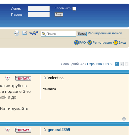
Запомнить
Логин:
Пароль:
Расширенный поиск
FAQ
Регистрация
Вход
Сообщений: 42 •
Страница
1
из
3
•
1
2
3
Valentina
такие трубы в
Valentina
 в подвале 3-го
мой и до
 Вот и думайте.
general2359