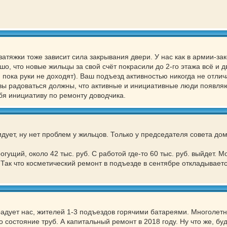
затяжки тоже зависит сила закрывания двери. У нас как в армии-з
, что новые жильцы за свой счёт покрасили до 2-го этажа всё и д
пока руки не доходят). Ваш подъезд активностью никогда не отлич
о вы радоваться должны, что активные и инициативные люди появл
ебя инициативу по ремонту доводчика.
идует, ну нет проблем у жильцов. Только у председателя совета до
гущий, около 42 тыс. руб. С работой где-то 60 тыс. руб. выйдет. М
Так что косметический ремонт в подъезде в сентябре откладывает
радует нас, жителей 1-3 подъездов горячими батареями. Многолетн
 состояние труб. А капитальный ремонт в 2018 году. Ну что же, бу