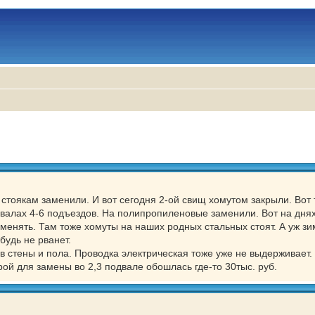
к стоякам заменили. И вот сегодня 2-ой свищ хомутом закрыли. Вот 
валах 4-6 подъездов. На полипропиленовые заменили. Вот на днях
нять. Там тоже хомуты на наших родных стальных стоят. А уж зи
будь не рванет.
ов стены и пола. Проводка электрическая тоже уже не выдерживает.
рой для замены во 2,3 подвале обошлась где-то 30тыс. руб.