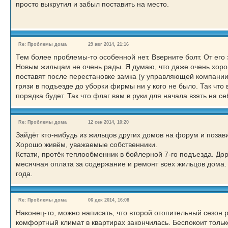
просто выкрутил и забыл поставить на место.
Re: Проблемы дома
29 авг 2014, 21:16
Тем более проблемы-то особенной нет. Вверните болт. От его 
Новым жильцам не очень рады. Я думаю, что даже очень хорошо
поставят после перестановке замка (у управляющей компании 
грязи в подъезде до уборки фирмы ни у кого не было. Так чт
порядка будет. Так что флаг вам в руки для начала взять на с
Re: Проблемы дома
12 сен 2014, 10:20
Зайдёт кто-нибудь из жильцов других домов на форум и позав
Хорошо живём, уважаемые собственники.
Кстати, протёк теплообменник в бойлерной 7-го подъезда. Доро
месячная оплата за содержание и ремонт всех жильцов дома. 
года.
Re: Проблемы дома
06 дек 2014, 16:08
Наконец-то, можно написать, что второй отопительный сезон 
комфортный климат в квартирах закончилась. Беспокоит только