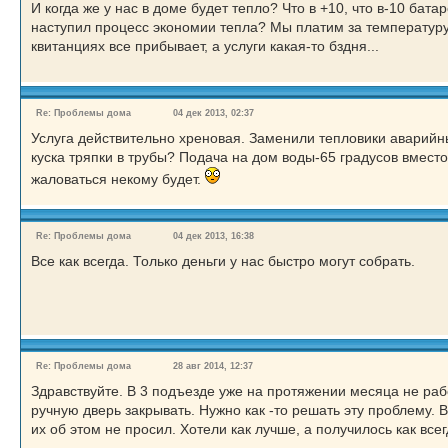
И когда же у нас в доме будет тепло? Что в +10, что в-10 ба
наступил процесс экономии тепла? Мы платим за температуру н
квитанциях все прибывает, а услуги какая-то бздня...
Re: Проблемы дома
04 дек 2013, 02:37
Услуга действительно хреновая. Заменили тепловики аварийны
куска тряпки в трубы? Подача на дом воды-65 градусов вместо 
жаловаться некому будет.
Re: Проблемы дома
04 дек 2013, 16:38
Все как всегда. Только деньги у нас быстро могут собрать.
Re: Проблемы дома
28 авг 2014, 12:37
Здравствуйте. В 3 подъезде уже на протяжении месяца не раб
ручную дверь закрывать. Нужно как -то решать эту проблему. В
их об этом не просил. Хотели как лучше, а получилось как всег