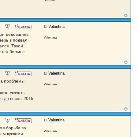
Valentina
акон дедовщины.
Valentina
верь в подвал
ался. Такой
яются-больше
Valentina
ма проблемы.
Valentina
ожно сказать
ся до весны 2015
Valentina
яя борьба за
Valentina
дем кусками