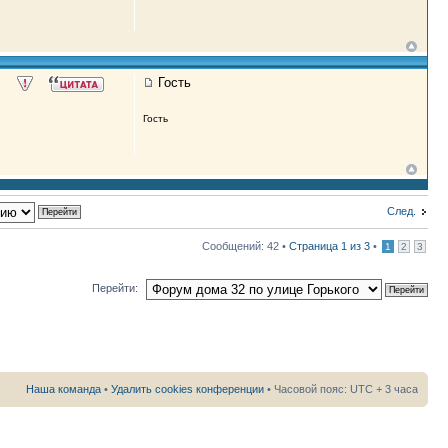
Гость
Гость
След.
Сообщений: 42 •
Страница
1
из
3
•
1
2
3
Перейти:
Наша команда
•
Удалить cookies конференции
• Часовой пояс: UTC + 3 часа