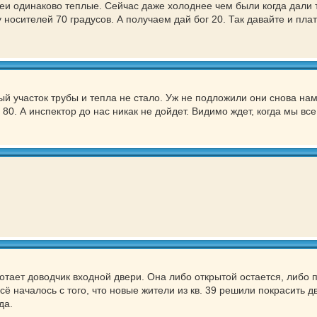
тареи одинаково теплые. Сейчас даже холоднее чем были когда дали 
осителей 70 градусов. А получаем дай бог 20. Так давайте и платит
й участок трубы и тепла не стало. Уж не подложили они снова нам
80. А инспектор до нас никак не дойдет. Видимо ждет, когда мы вс
отает доводчик входной двери. Она либо открытой остается, либо 
сё началось с того, что новые жители из кв. 39 решили покрасить дв
да.