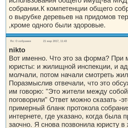
использования общего имущ-ва МКД
собрании.К компетенции общего соб
о вырубке деревьев на придомов тер
,кроме одного были здоровые.
Re: О собрании
21 мар 2017, 11:43
nikto
Вот именно. Что это за форма? При 
юристы: и жилищной инспекции, и а
молчали, потом начали смотреть жи
Поразмыслив отвечали, что это обсу
им говорю: "Это жители между собой
поговорили" Ответ можно сказать -эт
примерный бланк протокола собрани
интернете, где указано, когда была 
заочно. Я снова позвонила юристу 