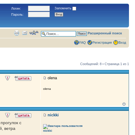
Запомнить
Логин:
Пароль:
Расширенный поиск
FAQ
Регистрация
Вход
Сообщений: 8 • Страница
1
из
1
olena
olena
nickki
 прогулок с
й, ветра
nickki