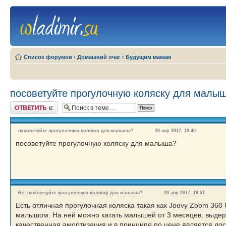
Список форумов
‹
Домашний очаг
‹
Будущим мамам
посоветуйте прогулочную коляску для малы
Ответить
посоветуйте прогулочную коляску для малыша?
20 апр 2017, 18:40
посоветуйте прогулочную коляску для малыша?
Re: посоветуйте прогулочную коляску для малыша?
20 апр 2017, 18:51
Есть отличная прогулочная коляска такая как Joovy Zoom 360 Ul
малышом. На ней можно катать малышей от 3 месяцев, выдерж
качественная амортизация и в принципе по цене является дос