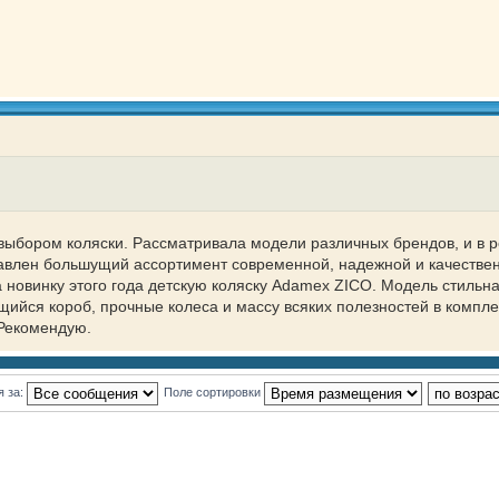
ыбором коляски. Рассматривала модели различных брендов, и в р
тавлен большущий ассортимент современной, надежной и качестве
новинку этого года детскую коляску Adamex ZICO. Модель стильна
ийся короб, прочные колеса и массу всяких полезностей в компле
 Рекомендую.
я за:
Поле сортировки